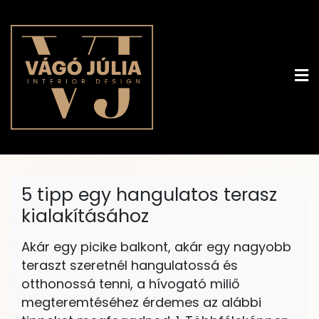
Skip
to
content
vagojulia.hu
Álom. Otthon. Neked.
5 tipp egy hangulatos terasz
kialakításához
Akár egy picike balkont, akár egy nagyobb
teraszt szeretnél hangulatossá és
otthonossá tenni, a hívogató miliő
megteremtéséhez érdemes az alábbi