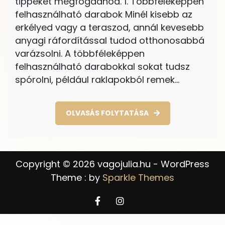
tippeket megfogadnod. 1. Többféleképpen
felhasználható darabok Minél kisebb az
erkélyed vagy a teraszod, annál kevesebb
anyagi ráfordítással tudod otthonosabbá
varázsolni. A többféleképpen
felhasználható darabokkal sokat tudsz
spórolni, például raklapokból remek…
OLVASÁS FOLYTATÁSA
Copyright © 2026 vagojulia.hu - WordPress
Theme : by
Sparkle Themes