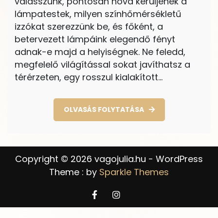
válasszunk, pontosan hova kerüljenek a
lámpatestek, milyen színhőmérsékletű
izzókat szerezzünk be, és főként, a
betervezett lámpáink elegendő fényt
adnak-e majd a helyiségnek. Ne feledd,
megfelelő világítással sokat javíthatsz a
térérzeten, egy rosszul kialakított…
OLVASÁS FOLYTATÁSA
Copyright © 2026 vagojulia.hu - WordPress
Theme : by
Sparkle Themes