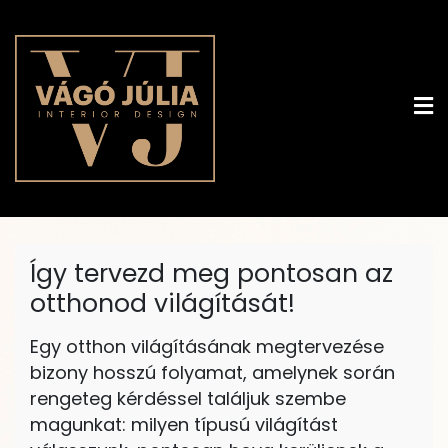
Skip
to
content
vagojulia.hu
Álom. Otthon. Neked.
Így tervezd meg pontosan az
otthonod világítását!
Egy otthon világításának megtervezése
bizony hosszú folyamat, amelynek során
rengeteg kérdéssel találjuk szembe
magunkat: milyen típusú világítást