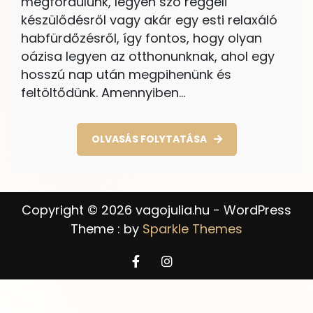
megfordulunk, legyen szó reggeli
készülődésről vagy akár egy esti relaxáló
habfürdőzésről, így fontos, hogy olyan
oázisa legyen az otthonunknak, ahol egy
hosszú nap után megpihenünk és
feltöltődünk. Amennyiben…
OLVASÁS FOLYTATÁSA
Copyright © 2026 vagojulia.hu - WordPress
Theme : by
Sparkle Themes