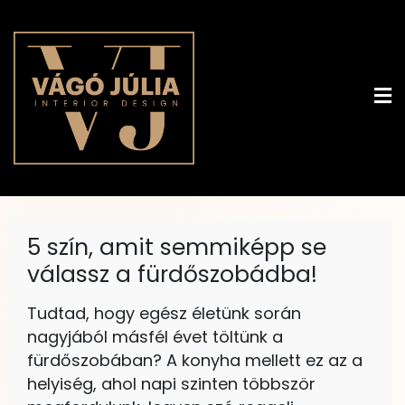
Skip
to
content
vagojulia.hu
Álom. Otthon. Neked.
5 szín, amit semmiképp se
válassz a fürdőszobádba!
Tudtad, hogy egész életünk során
nagyjából másfél évet töltünk a
fürdőszobában? A konyha mellett ez az a
helyiség, ahol napi szinten többször