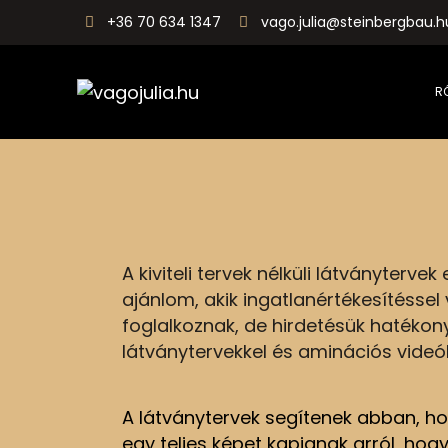
+36 70 634 1347
vago.julia@steinbergbau.h
R
vagojulia.hu
Álom. Otthon. Neked.
A kiviteli tervek nélküli látványterve
ajánlom, akik ingatlanértékesítéssel
foglalkoznak, de hirdetésük hatékon
látványtervekkel és aminációs videók
A látványtervek segítenek abban, ho
egy teljes képet kapjanak arról, hog