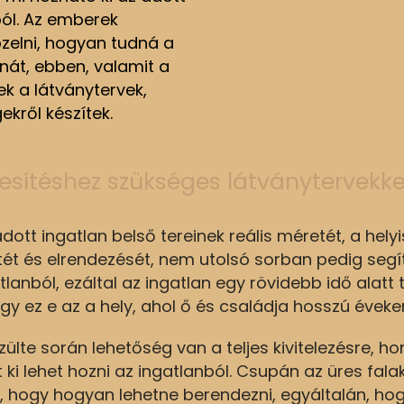
ból. Az emberek
zelni, hogyan tudná a
nát, ebben, valamit a
 a látványtervek,
ekről készítek.
kesítéshez szükséges látványtervekke
adott ingatlan belső tereinek reális méretét, a hel
tét és elrendezését, nem utolsó sorban pedig segít
anból, ezáltal az ingatlan egy rövidebb idő alatt t
ogy ez e az a hely, ahol ő és családja hosszú éveken
szülte során lehetőség van a teljes kivitelezésre, 
i lehet hozni az ingatlanból. Csupán az üres fal
 hogy hogyan lehetne berendezni, egyáltalán, hogy