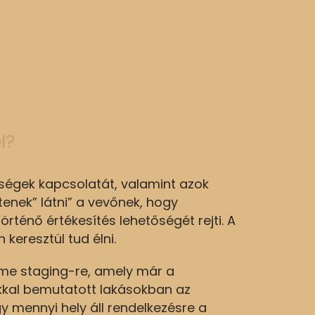
l?
yiségek kapcsolatát, valamint azok
enek” látni” a vevőnek, hogy
örténő értékesítés lehetőségét rejti. A
 keresztül tud élni.
home staging-re, amely már a
akkal bemutatott lakásokban az
 mennyi hely áll rendelkezésre a