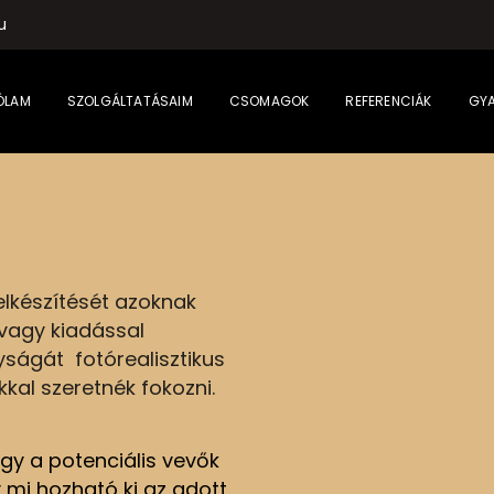
u
ÓLAM
SZOLGÁLTATÁSAIM
CSOMAGOK
REFERENCIÁK
GYA
k elkészítését azoknak
 vagy kiadással
yságát fotórealisztikus
kal szeretnék fokozni.
gy a potenciális vevők
y mi hozható ki az adott