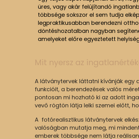
üres, vagy akár felújítandó ingatlan
többsége sokszor el sem tudja elkép
legpraktikusabban berendezni ottho
döntéshozatalban nagyban segítenek
amelyeket előre egyeztetett helyiség
Mit nyersz az ingatlanérté
A látványtervek láttatni kívánják egy 
funkcióit, a berendezések valós mére
pontosan mi hozható ki az adott ingatl
vevő rögtön látja lelki szemei előtt, h
A fotórealisztikus látványtervek elké
valóságban mutatja meg, mi mindent k
emberek többsége nem látja reálisan,