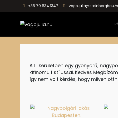
+36 70 634 1347
vago.julia@steinbergbau.h
R
vagojulia.hu
Álom. Otthon. Neked.
A 11. kerületben egy gyönyörű, nagypol
kifinomult stílussal. Kedves Megbízóm
így nem volt kérdés, hogy milyen ot