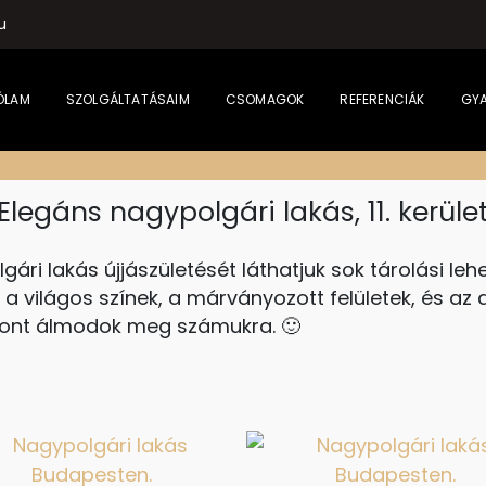
u
ÓLAM
SZOLGÁLTATÁSAIM
CSOMAGOK
REFERENCIÁK
GYA
Elegáns nagypolgári lakás, 11. kerüle
gári lakás újjászületését láthatjuk sok tárolási leh
 a világos színek, a márványozott felületek, és az
thont álmodok meg számukra. 🙂