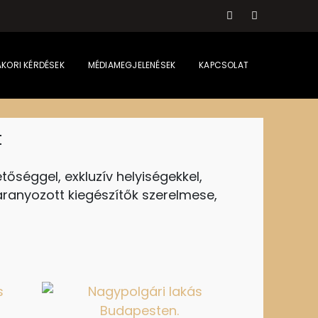
KORI KÉRDÉSEK
MÉDIAMEGJELENÉSEK
KAPCSOLAT
t
etőséggel, exkluzív helyiségekkel,
 aranyozott kiegészítők szerelmese,