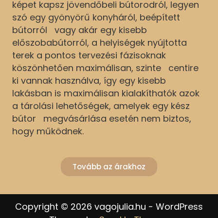
képet kapsz jövendőbeli bútorodról, legyen
szó egy gyönyörű konyháról, beépített
bútorról vagy akár egy kisebb
előszobabútorról, a helyiségek nyújtotta
terek a pontos tervezési fázisoknak
köszönhetően maximálisan, szinte centire
ki vannak használva, így egy kisebb
lakásban is maximálisan kialakíthatók azok
a tárolási lehetőségek, amelyek egy kész
bútor megvásárlása esetén nem biztos,
hogy működnek.
Tovább az árakhoz
Copyright © 2026 vagojulia.hu - WordPress