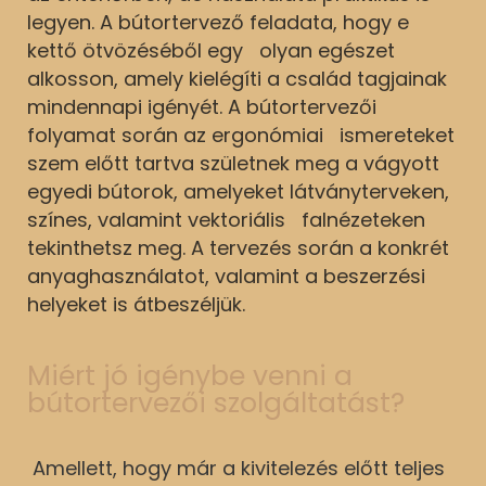
legyen. A bútortervező feladata, hogy e
kettő ötvözéséből egy olyan egészet
alkosson, amely kielégíti a család tagjainak
mindennapi igényét. A bútortervezői
folyamat során az ergonómiai ismereteket
szem előtt tartva születnek meg a vágyott
egyedi bútorok, amelyeket látványterveken,
színes, valamint vektoriális falnézeteken
tekinthetsz meg. A tervezés során a konkrét
anyaghasználatot, valamint a beszerzési
helyeket is átbeszéljük.
Miért jó igénybe venni a
bútortervezői szolgáltatást?
Amellett, hogy már a kivitelezés előtt teljes