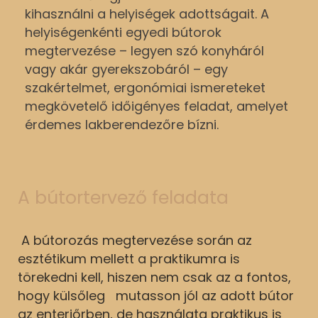
kihasználni a helyiségek adottságait. A
helyiségenkénti egyedi bútorok
megtervezése – legyen szó konyháról
vagy akár gyerekszobáról – egy
szakértelmet, ergonómiai ismereteket
megkövetelő időigényes feladat, amelyet
érdemes lakberendezőre bízni.
A bútortervező feladata
A bútorozás megtervezése során az
esztétikum mellett a praktikumra is
törekedni kell, hiszen nem csak az a fontos,
hogy külsőleg mutasson jól az adott bútor
az enteriőrben, de használata praktikus is