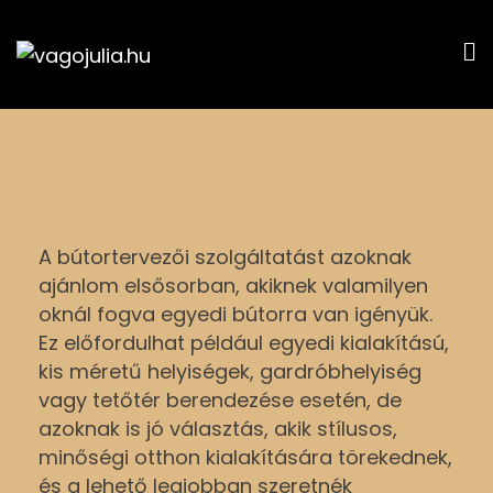
vagojulia.hu
Álom. Otthon. Neked.
A bútortervezői szolgáltatást azoknak
ajánlom elsősorban, akiknek valamilyen
oknál fogva egyedi bútorra van igényük.
Ez előfordulhat például egyedi kialakítású,
kis méretű helyiségek, gardróbhelyiség
vagy tetőtér berendezése esetén, de
azoknak is jó választás, akik stílusos,
minőségi otthon kialakítására törekednek,
és a lehető legjobban szeretnék