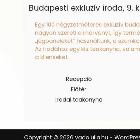
Budapesti exkluzív iroda, 9. k
Egy 100 négyzetméteres exkuzív budapes
nagyon szereti a márványt, így termés
„jégpaneleket” használtunk, a szemköz
Az irodához egy kis teakonyha, valami
a klienseket.
Recepció
Előtér
Irodai teakonyha
Copyright © 2026 vagojulia.hu - WordPre