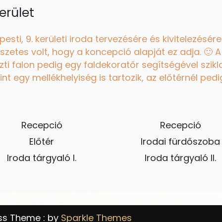
erület
ti, 9. kerületi iroda tervezésére és kivitelezésére
zetes volt, hogy a koncepció alapját ez adja. 🙂 
ti falon pedig egy faldekoratőr segítségével szikla
nt egy mellékhelyiség is tartozik, az előtérnél pe
Recepció
Recepció
Előtér
Irodai fürdőszoba
Iroda tárgyaló I.
Iroda tárgyaló II.
ss Theme : by
Sparkle Themes