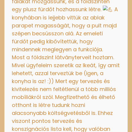
falakat mozgassunk, és a földszinten
egy plusz fürdőt hozhassunk létre.
A
konyhában is lejjebb vittük az ablak
parapet magasságát, hogy a pult majd
szépen becsússzon alá. Az emeleti
fürdőt pedig kibővítettük, hogy
mindennek meglegyen a funkciója.
Most a földszint látványterveit hoztam.
Mivel ügyfeleim szeretik az Ikeát, így amit
lehetett, azzal terveztük be (igen, a
konyha is az! :)) Mert egy tervezés és
kivitelezés nem feltétlenül a több milliós
mobíliákról szól. Megfizethető és élhető
otthont is létre tudunk hozni
alacsonyabb költségvetésből is. Ehhez
viszont pontos tervezés és
konszignációs lista kell, hogy valóban