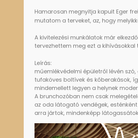
Hamarosan megnyitja kapuit Eger fre
mutatom a terveket, az, hogy melyikke
A kivitelezési munkálatok már elkezd
tervezhettem meg ezt a kihívásokkal 
Leírás:
műemlékvédelmi épületről lévén szó,
tufaköves boltívek és kőberakások, íg
mindemellett legyen a helynek moder
A brunchozóban nem csak melegételek
az oda látogató vendégek, esténként 
arra jártok, mindenképp látogassáto