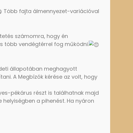
Több fajta álmennyezet-variációval
teltetés számomra, hogy én
és több vendégtérrel fog működni.
edeti állapotában meghagyott
tani. A Megbízók kérése az volt, hogy
es-pékárus részt is találhatnak majd
e helyiségben a pihenést. Ha nyáron