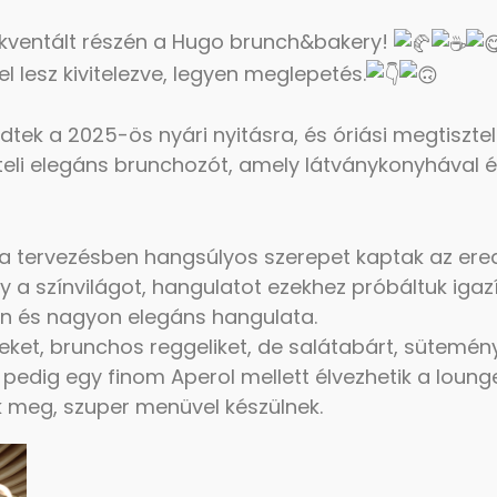
kventált részén a Hugo brunch&bakery!
l lesz kivitelezve, legyen meglepetés.
ődtek a 2025-ös nyári nyitásra, és óriási megtisz
teli elegáns brunchozót, amely látványkonyhával 
 a tervezésben hangsúlyos szerepet kaptak az er
y a színvilágot, hangulatot ezekhez próbáltuk igazí
n és nagyon elegáns hangulata.
et, brunchos reggeliket, de salátabárt, sütemény
pedig egy finom Aperol mellett élvezhetik a loung
k meg, szuper menüvel készülnek.